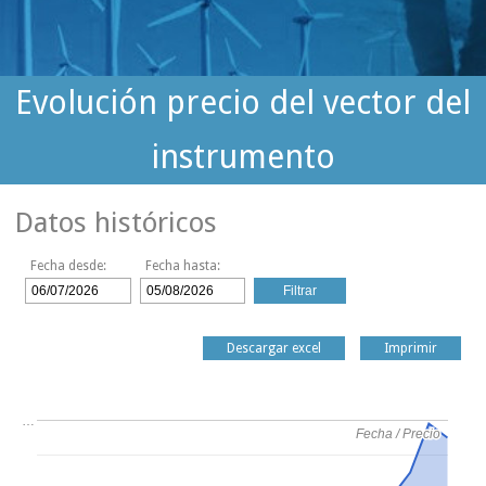
Evolución precio del vector del
instrumento
Datos históricos
Fecha desde:
Fecha hasta:
Descargar excel
Imprimir
…
Fecha / Precio
Fecha / Precio