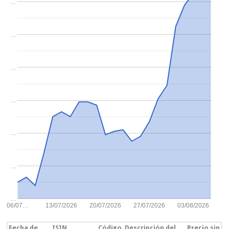
…
…
…
…
…
…
…
06/07…
13/07/2026
20/07/2026
27/07/2026
03/08/2026
Fecha de
ISIN
Código
Descripción del
Precio sin