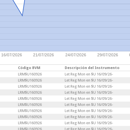
16/07/2026
21/07/2026
24/07/2026
29/07/2026
Código BVM
Descripción del Instrumento
LRM$U160926
Let Reg Mon en $U 16/09/26-
LRM$U160926
Let Reg Mon en $U 16/09/26-
LRM$U160926
Let Reg Mon en $U 16/09/26-
LRM$U160926
Let Reg Mon en $U 16/09/26-
LRM$U160926
Let Reg Mon en $U 16/09/26-
LRM$U160926
Let Reg Mon en $U 16/09/26-
LRM$U160926
Let Reg Mon en $U 16/09/26-
LRM$U160926
Let Reg Mon en $U 16/09/26-
LRM$U160926
Let Reg Mon en $U 16/09/26-
LRM$U160926
Let Reg Mon en $U 16/09/26-