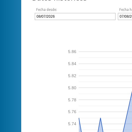
Fecha desde:
Fecha h
5.86
5.84
5.82
5.80
5.78
5.76
5.74