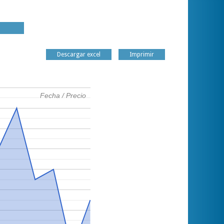
Descargar excel
Imprimir
Fecha / Precio
Fecha / Precio