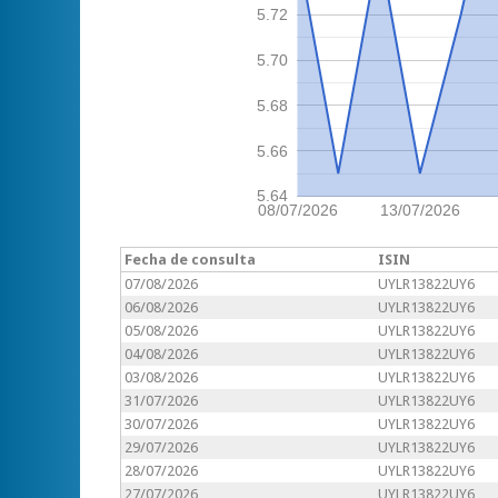
5.72
5.70
5.68
5.66
5.64
08/07/2026
13/07/2026
Fecha de consulta
ISIN
07/08/2026
UYLR13822UY6
06/08/2026
UYLR13822UY6
05/08/2026
UYLR13822UY6
04/08/2026
UYLR13822UY6
03/08/2026
UYLR13822UY6
31/07/2026
UYLR13822UY6
30/07/2026
UYLR13822UY6
29/07/2026
UYLR13822UY6
28/07/2026
UYLR13822UY6
27/07/2026
UYLR13822UY6