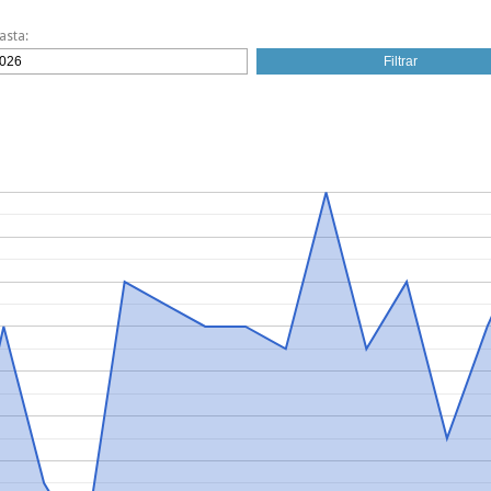
asta: