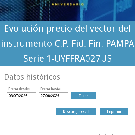
Evolución precio del vector del
instrumento C.P. Fid. Fin. PAMPA
Serie 1-UYFFRA027US
Datos históricos
Fecha desde:
Fecha hasta:
Descargar excel
Imprimir
…