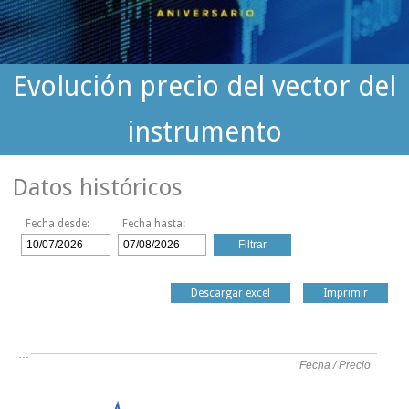
Evolución precio del vector del
instrumento
Datos históricos
Fecha desde:
Fecha hasta:
Descargar excel
Imprimir
…
Fecha / Precio
Fecha / Precio