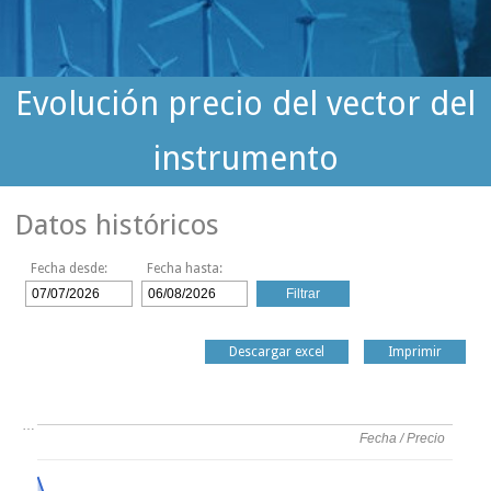
Evolución precio del vector del
instrumento
Datos históricos
Fecha desde:
Fecha hasta:
Descargar excel
Imprimir
…
Fecha / Precio
Fecha / Precio