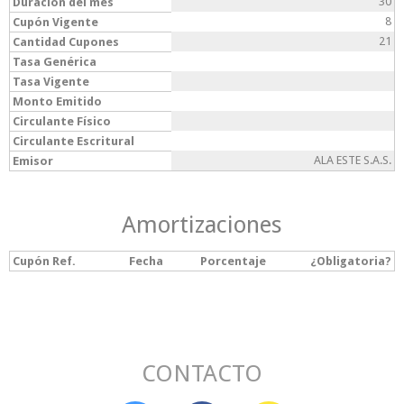
30
Duración del mes
8
Cupón Vigente
21
Cantidad Cupones
Tasa Genérica
Tasa Vigente
Monto Emitido
Circulante Físico
Circulante Escritural
ALA ESTE S.A.S.
Emisor
Amortizaciones
Cupón Ref.
Fecha
Porcentaje
¿Obligatoria?
CONTACTO