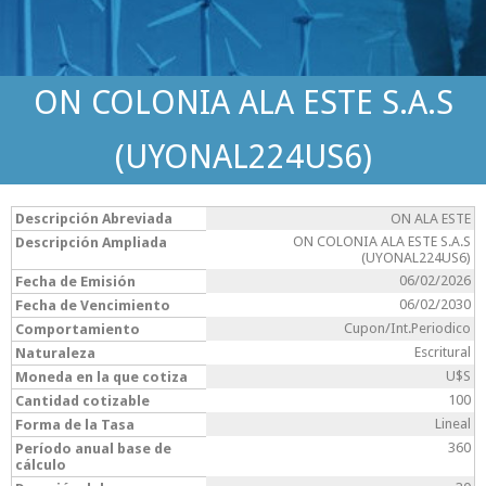
ON COLONIA ALA ESTE S.A.S
(UYONAL224US6)
Descripción Abreviada
ON ALA ESTE
ON COLONIA ALA ESTE S.A.S
Descripción Ampliada
(UYONAL224US6)
06/02/2026
Fecha de Emisión
06/02/2030
Fecha de Vencimiento
Cupon/Int.Periodico
Comportamiento
Escritural
Naturaleza
U$S
Moneda en la que cotiza
100
Cantidad cotizable
Lineal
Forma de la Tasa
360
Período anual base de
cálculo