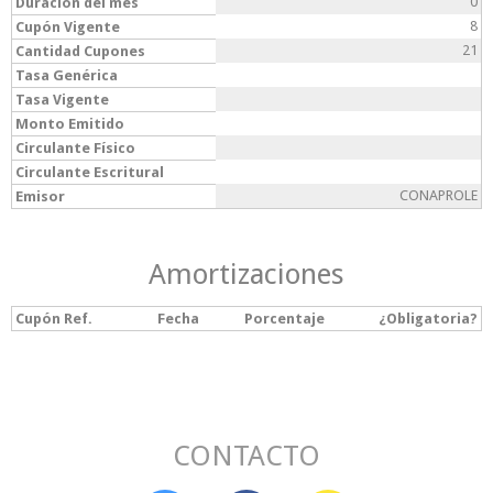
0
Duración del mes
8
Cupón Vigente
21
Cantidad Cupones
Tasa Genérica
Tasa Vigente
Monto Emitido
Circulante Físico
Circulante Escritural
CONAPROLE
Emisor
Amortizaciones
Cupón Ref.
Fecha
Porcentaje
¿Obligatoria?
CONTACTO