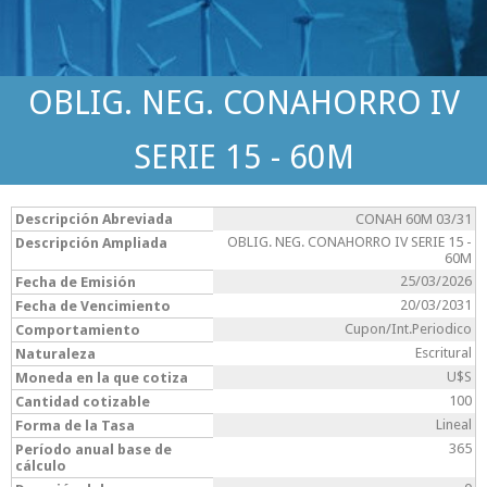
OBLIG. NEG. CONAHORRO IV
SERIE 15 - 60M
Descripción Abreviada
CONAH 60M 03/31
OBLIG. NEG. CONAHORRO IV SERIE 15 -
Descripción Ampliada
60M
25/03/2026
Fecha de Emisión
20/03/2031
Fecha de Vencimiento
Cupon/Int.Periodico
Comportamiento
Escritural
Naturaleza
U$S
Moneda en la que cotiza
100
Cantidad cotizable
Lineal
Forma de la Tasa
365
Período anual base de
cálculo