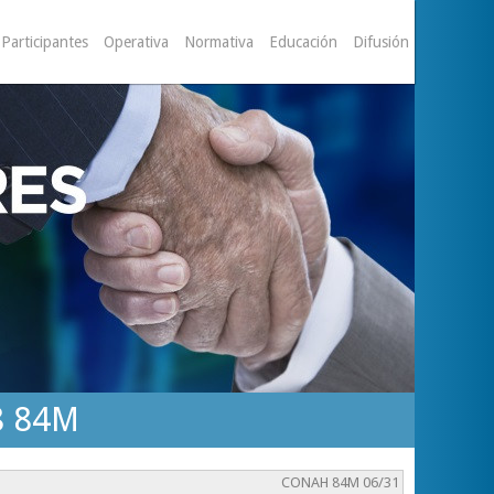
Participantes
Operativa
Normativa
Educación
Difusión
8 84M
CONAH 84M 06/31