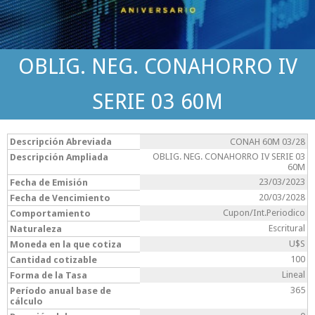
OBLIG. NEG. CONAHORRO IV
SERIE 03 60M
Descripción Abreviada
CONAH 60M 03/28
OBLIG. NEG. CONAHORRO IV SERIE 03
Descripción Ampliada
60M
23/03/2023
Fecha de Emisión
20/03/2028
Fecha de Vencimiento
Cupon/Int.Periodico
Comportamiento
Escritural
Naturaleza
U$S
Moneda en la que cotiza
100
Cantidad cotizable
Lineal
Forma de la Tasa
365
Período anual base de
cálculo