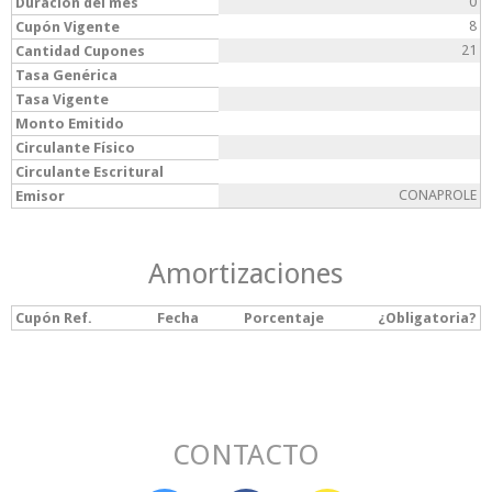
0
Duración del mes
8
Cupón Vigente
21
Cantidad Cupones
Tasa Genérica
Tasa Vigente
Monto Emitido
Circulante Físico
Circulante Escritural
CONAPROLE
Emisor
Amortizaciones
Cupón Ref.
Fecha
Porcentaje
¿Obligatoria?
CONTACTO